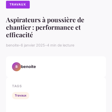
TRAVAUX
Aspirateurs à poussière de
chantier : performance et
efficacité
benoite
•
6 janvier 2025
•
4 min de lecture
benoite
B
TAGS
Travaux