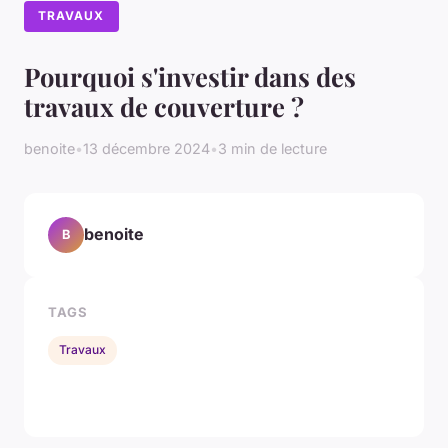
TRAVAUX
Pourquoi s'investir dans des
travaux de couverture ?
benoite
•
13 décembre 2024
•
3 min de lecture
benoite
B
TAGS
Travaux