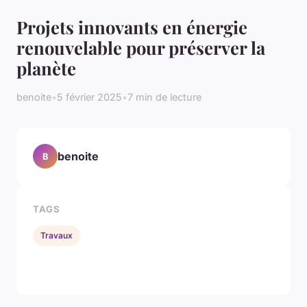
Projets innovants en énergie
renouvelable pour préserver la
planète
benoite
•
5 février 2025
•
7 min de lecture
benoite
B
TAGS
Travaux