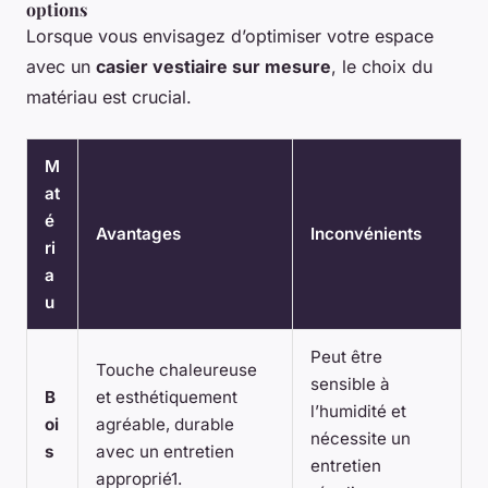
options
Lorsque vous envisagez d’optimiser votre espace
avec un
casier vestiaire sur mesure
, le choix du
matériau est crucial.
M
at
é
Avantages
Inconvénients
ri
a
u
Peut être
Touche chaleureuse
sensible à
B
et esthétiquement
l’humidité et
oi
agréable, durable
nécessite un
s
avec un entretien
entretien
approprié1.