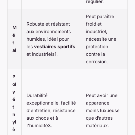
régulier.
Peut paraître
Robuste et résistant
froid et
M
aux environnements
industriel,
é
humides, idéal pour
nécessite une
t
les
vestiaires sportifs
protection
al
et industriels1.
contre la
corrosion.
P
ol
y
Durabilité
Peut avoir une
é
exceptionnelle, facilité
apparence
t
d'entretien, résistance
moins luxueuse
h
aux chocs et à
que d’autres
yl
l'humidité3.
matériaux.
è