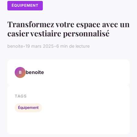
ÉQUIPEMENT
Transformez votre espace avec un
casier vestiaire personnalisé
benoite
•
19 mars 2025
•
6 min de lecture
benoite
B
TAGS
Équipement