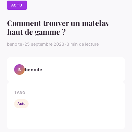
ACTU
Comment trouver un matelas
haut de gamme ?
benoite
•
25 septembre 2023
•
3 min de lecture
benoite
B
TAGS
Actu