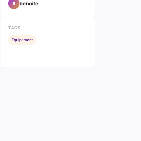
benoite
B
TAGS
Équipement