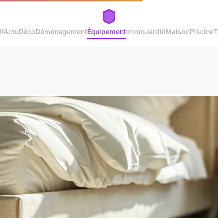
l
Actu
Déco
Déménagement
Équipement
Immo
Jardin
Maison
Piscine
T