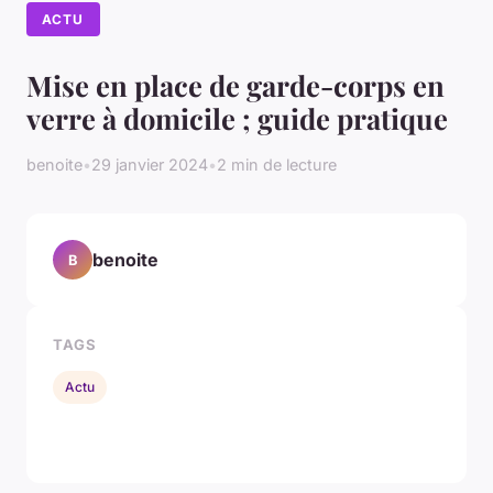
ACTU
Mise en place de garde-corps en
verre à domicile ; guide pratique
benoite
•
29 janvier 2024
•
2 min de lecture
benoite
B
TAGS
Actu